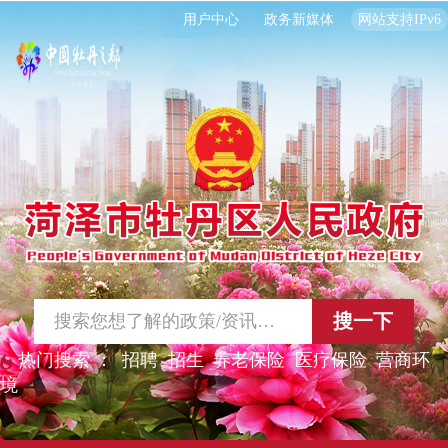
用户中心
政务新媒体
网站支持IPv6
搜一下
热门搜索 ：
招聘
招生
养老保险
医疗保险
营商环
境