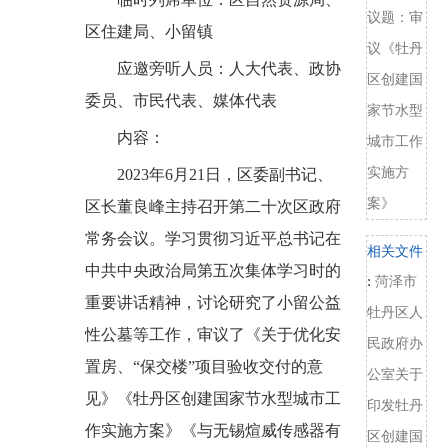
议题：审
区住建局、小留镇
议《牡丹
应邀旁听人员：
人大代表、政协
区创建国
委员、市民代表、媒体代表
家节水型
内容：
城市工作
实施方
202
3
年
6
月
21
日
，区委副书记、
案》
区长董良峰主持召开第二十次区政府
常务会议。
学习贯彻习近平总书记在
相关文件
中共中央政治局第五次集体学习时的
:
菏泽市
重要讲话精神，
讨论研究了
小留公益
牡丹区人
性公墓
等工作，
审议了
《关于优化安
民政府办
置房、
“保交楼”项目验收交付的意
公室关于
见》《牡丹区创建国家节水型城市工
印发牡丹
作实施方案》
《与无锡煊威传感器有
区创建国