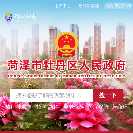
用户中心
政务新媒体
网站支持IPv6
搜一下
热门搜索 ：
招聘
招生
养老保险
医疗保险
营商环
境