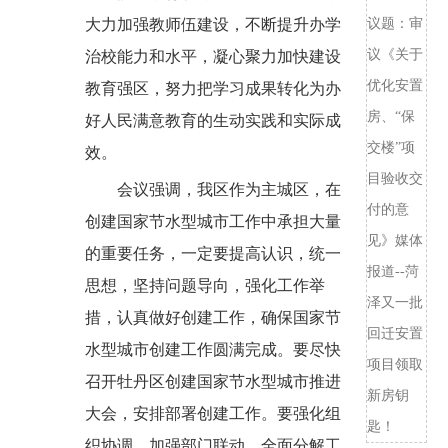
大力加强教师伍建设，不断提升办学
议题：审
议《关于
治校能力和水平，凝心聚力加快建设
优化安置
教育强区，努力把学习成果转化为办
房、“保
好人民满意教育的生动实践和实际成
交楼”项
效。
目验收交
会议强调，我区作为主城区，在
付的意
创建国家节水型城市
工作中承担大量
见》媒体
的重要任务，一定要提高认识，统一
报道--菏
思想，坚持问题导向，强化工作举
泽又一批
措，认真做好创建工作，确保国家节
回迁安置
水型城市创建工作圆满完成。要尽快
项目领取
召开牡丹区创建国家节水型城市推进
新房钥
大会，安排部署创建工作。要强化组
匙！
织协调，加强部门联动，全面分解工