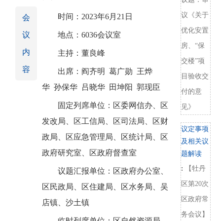
议《关于
时间：
202
3
年
6
月
21
日
会
优化安置
议
地点：
6036会议室
房、“保
内
主持：
董良峰
交楼”项
容
出席：
阎齐明
葛
广勋
王烨
目验收交
华
孙保华
吕晓华
田坤阳
郭现臣
付的意
固定列席单位：
区委网信办、区
见》
发改局、区工信局、区司法局、区财
议定事项
政局、区应急管理局、区统计局、区
及相关议
政府研究室、区政府督查室
题解读
:
【牡丹
议题汇报单位：
区政府办公室、
区第20次
区民政局、区住建局、区水务局、吴
区政府常
店镇、沙土镇
务会议】
临时列席单位：
区自然资源局、