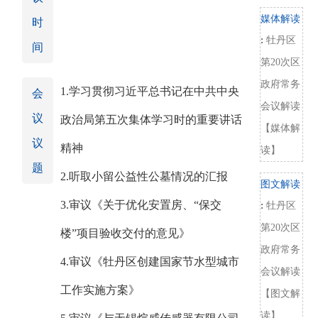
媒体解读
时
:
牡丹区
间
第20次区
政府常务
1.学习贯彻习近平总书记在中共中央
会
会议解读
议
政治局第五次集体学习时的重要讲话
【媒体解
议
精神
读】
题
2.听取小留公益性公墓情况的汇报
图文解读
3.审议《关于优化安置房、“保交
:
牡丹区
第20次区
楼”项目验收交付的意见》
政府常务
4.审议《牡丹区创建国家节水型城市
会议解读
工作实施方案》
【图文解
读】