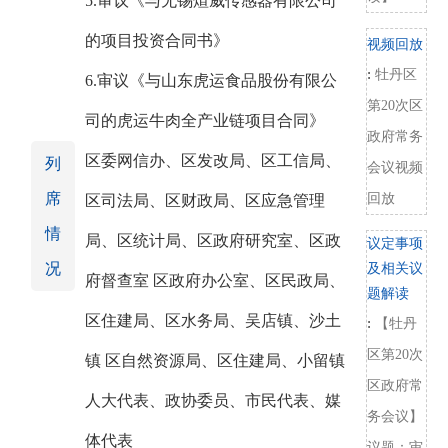
5.审议《与无锡煊威传感器有限公司
的项目投资合同书》
视频回放
:
牡丹区
6.审议《与山东虎运食品股份有限公
第20次区
司的虎运牛肉全产业链项目合同》
政府常务
区委网信办、区发改局、区工信局、
列
会议视频
席
回放
区司法局、区财政局、区应急管理
情
局、区统计局、区政府研究室、区政
议定事项
况
及相关议
府督查室 区政府办公室、区民政局、
题解读
区住建局、区水务局、吴店镇、沙土
:
【牡丹
区第20次
镇 区自然资源局、区住建局、小留镇
区政府常
人大代表、政协委员、市民代表、媒
务会议】
体代表
议题：审