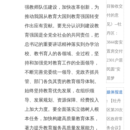
目验收交
强教师队伍建设，加快改革创新，为
付的意
推动我国从教育大国到教育强国转变
见》--牡
作出应有贡献。要充分认识到建设教
丹区：
育强国是全党全社会的共同责任，把
3844套安
总书记的重要讲话精神落实到办学治
置房交付
校、教书育人的各领域、全过程，坚
2301户居
持和加强党对教育工作的全面领导，
民圆“安
不断完善党委统一领导、党政齐抓共
居梦
管、部门各负其责的教育领导体制。
始终坚持教育优先发展，在组织领
媒体报道
导、发展规划、资源保障、经费投入
:
【牡丹
上加大力度。要全面落实立德树人根
区第20次
本任务，加快构建高质量教育体系，
区政府常
著力提升教育服务高质量发展能力，
务会议】