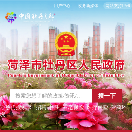
用户中心
政务新媒体
网站支持IPv6
搜一下
热门搜索 ：
招聘
招生
养老保险
医疗保险
营商环
境